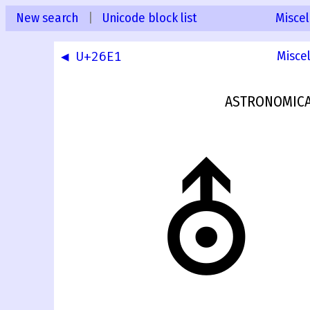
New search
|
Unicode block list
Misce
◀ U+26E1
Misce
ASTRONOMICA
⛢