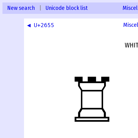
New search
|
Unicode block list
Misce
◀ U+2655
Misce
WHIT
♖