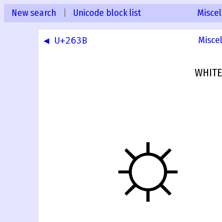
New search
|
Unicode block list
Misce
◀ U+263B
Misce
WHITE
☼