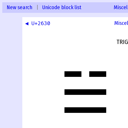
New search
|
Unicode block list
Misce
◀ U+2630
Misce
TRI
☱